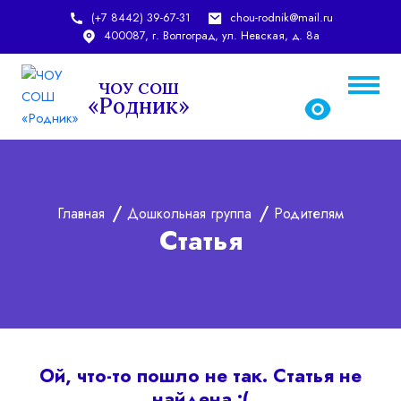
(+7 8442) 39-67-31
chou-rodnik@mail.ru
400087, г. Волгоград, ул. Невская, д. 8а
ЧОУ СОШ
«Родник»
chou-rodnik@mail.ru
rodnic_school@mail.ru
Главная
Дошкольная группа
Родителям
Статья
Ой, что-то пошло не так. Статья не
найдена :(