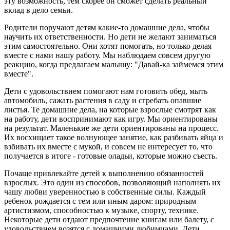
эту возможность, тем скорее он сможет сделать реальный
вклад в дело семьи.
Родители поручают детям какие-то домашние дела, чтобы
научить их ответственности. Но дети не желают заниматься
этим самостоятельно. Они хотят помогать, но только делая
вместе с нами нашу работу. Мы наблюдаем совсем другую
реакцию, когда предлагаем малышу: "Давай-ка займемся этим
вместе".
Дети с удовольствием помогают нам готовить обед, мыть
автомобиль, сажать растения в саду и сгребать опавшие
листья. Те домашние дела, на которые взрослые смотрят как
на работу, дети воспринимают как игру. Мы ориентированы
на результат. Маленькие же дети ориентированы на процесс.
Их восхищает такое волнующее занятие, как разбивать яйца и
взбивать их вместе с мукой, и совсем не интересует то, что
получается в итоге - готовые оладьи, которые можно съесть.
Почаще привлекайте детей к выполнению обязанностей
взрослых. Это один из способов, позволяющий наполнять их
чашу любви уверенностью в собственные силы. Каждый
ребенок рождается с тем или иным даром: природным
артистизмом, способностью к музыке, спорту, технике.
Некоторые дети отдают предпочтение книгам или балету, с
удовольствием возятся с домашними любимцами. Дети