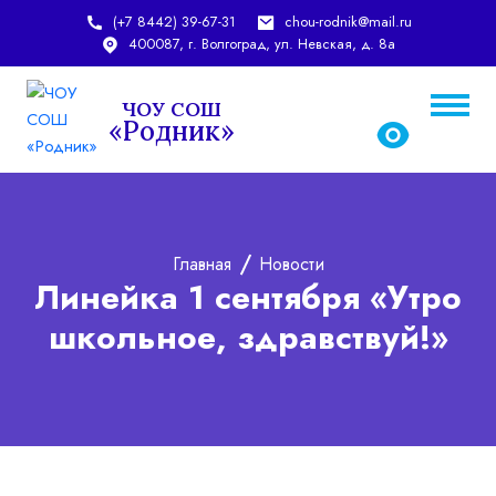
(+7 8442) 39-67-31
chou-rodnik@mail.ru
400087, г. Волгоград, ул. Невская, д. 8а
ЧОУ СОШ
«Родник»
chou-rodnik@mail.ru
rodnic_school@mail.ru
Главная
Новости
Линейка 1 сентября «Утро
школьное, здравствуй!»