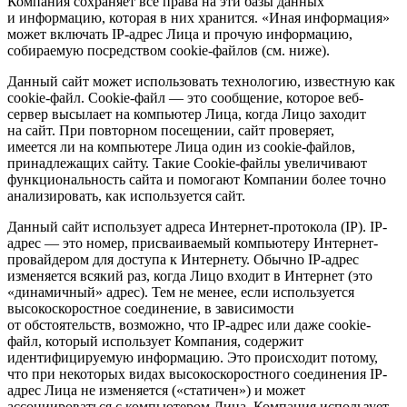
Компания сохраняет все права на эти базы данных
и информацию, которая в них хранится. «Иная информация»
может включать IP-адрес Лица и прочую информацию,
собираемую посредством cookie-файлов (см. ниже).
Данный сайт может использовать технологию, известную как
cookie-файл. Сookie-файл — это сообщение, которое веб-
сервер высылает на компьютер Лица, когда Лицо заходит
на сайт. При повторном посещении, сайт проверяет,
имеется ли на компьютере Лица один из сookie-файлов,
принадлежащих сайту. Такие Cookie-файлы увеличивают
функциональность сайта и помогают Компании более точно
анализировать, как используется сайт.
Данный сайт использует адреса Интернет-протокола (IP). IP-
адрес — это номер, присваиваемый компьютеру Интернет-
провайдером для доступа к Интернету. Обычно IP-адрес
изменяется всякий раз, когда Лицо входит в Интернет (это
«динамичный» адрес). Тем не менее, если используется
высокоскоростное соединение, в зависимости
от обстоятельств, возможно, что IP-адрес или даже cookie-
файл, который использует Компания, содержит
идентифицируемую информацию. Это происходит потому,
что при некоторых видах высокоскоростного соединения IP-
адрес Лица не изменяется («статичен») и может
ассоциироваться с компьютером Лица. Компания использует