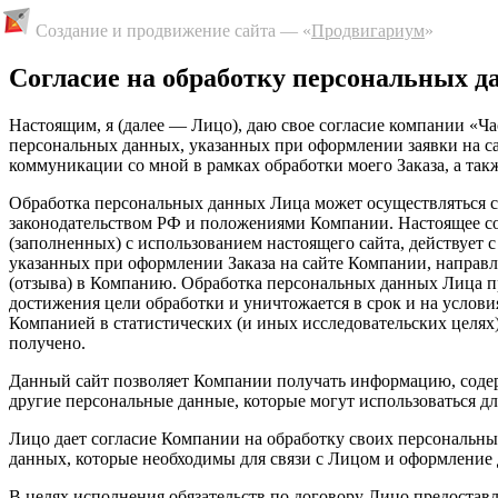
Создание и продвижение сайта — «
Продвигариум
»
Cогласие на обработку персональных 
Настоящим, я (далее — Лицо), даю свое согласие компании «Ч
персональных данных, указанных при оформлении заявки на сай
коммуникации со мной в рамках обработки моего Заказа, а та
Обработка персональных данных Лица может осуществляться с
законодательством РФ и положениями Компании. Настоящее со
(заполненных) с использованием настоящего сайта, действует 
указанных при оформлении Заказа на сайте Компании, направл
(отзыва) в Компанию. Обработка персональных данных Лица пр
достижения цели обработки и уничтожается в срок и на услов
Компанией в статистических (и иных исследовательских целях) 
получено.
Данный сайт позволяет Компании получать информацию, содер
другие персональные данные, которые могут использоваться д
Лицо дает согласие Компании на обработку своих персональных
данных, которые необходимы для связи с Лицом и оформление 
В целях исполнения обязательств по договору Лицо предостав