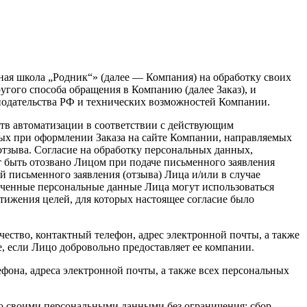
ная школа „Родник“» (далее — Компания) на обработку своих
угого способа обращения в Компанию (далее Заказ), и
онодательства РФ и технических возможностей Компании.
тв автоматизации в соответствии с действующим
ных при оформлении Заказа на сайте Компании, направляемых
отзыва. Согласие на обработку персональных данных,
т быть отозвано Лицом при подаче письменного заявления
 письменного заявления (отзыва) Лица и/или в случае
личенные персональные данные Лица могут использоваться
стижения целей, для которых настоящее согласие было
ство, контактный телефон, адрес электронной почты, а также
, если Лицо добровольно предоставляет ее компании.
ефона, адреса электронной почты, а также всех персональных
со своими персональными данными без ограничения: сбор,