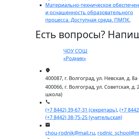
Материально-техническое обеспече
и оснащенность образовательного
процесса. Доступная среда. ПМПК.
Есть вопросы? Напи
ЧОУ СОШ
«Родник»
400087, г. Волгоград, ул. Невская, д. 
400066, г. Волгоград, ул. Советская, д.
школа)
(+7 8442) 39-67-31 (секретарь)
,
(+7 8442
(+7 8442) 38-75-25 (учительская)
chou-rodnik@mail.ru
,
rodnic_school@ma