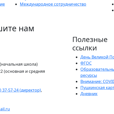
ние
Международное сотрудничество
шите нам
Полезные
ссылки
День Великой П
ФГОС
8а (начальная школа)
Образовательн
 22 (основная и средняя
ресурсы
Внимание: COVI
Пушкинская кар
) 37-57-24 (директор)
,
Дневник
il.ru