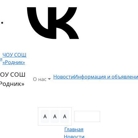
ЧОУ СОШ
«Родник»
ОУ СОШ
Новости
Информация и объявлен
О нас
Родник»
А
А
А
Главная
Новости