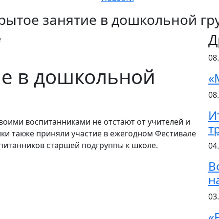
рытое занятие в дошкольной гр
Д
08
ие в дошкольной
«
08
И
воими воспитанниками не отстают от учителей и
т
и также приняли участие в ежегодном Фестивале
спитанников старшей подгруппы к школе.
04
В
н
03
«