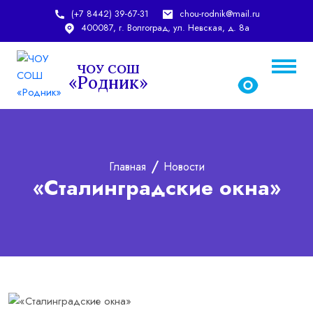
(+7 8442) 39-67-31
chou-rodnik@mail.ru
400087, г. Волгоград, ул. Невская, д. 8а
ЧОУ СОШ
«Родник»
chou-rodnik@mail.ru
rodnic_school@mail.ru
Главная
Новости
«Сталинградские окна»