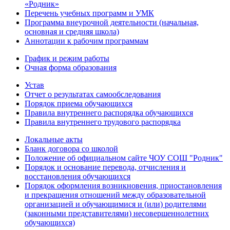
«Родник»
Перечень учебных программ и УМК
Программа внеурочной деятельности (начальная,
основная и средняя школа)
Аннотации к рабочим программам
График и режим работы
Очная форма образования
Устав
Отчет о результатах самообследования
Порядок приема обучающихся
Правила внутреннего распорядка обучающихся
Правила внутреннего трудового распорядка
Локальные акты
Бланк договора со школой
Положение об официальном сайте ЧОУ СОШ "Родник"
Порядок и основание перевода, отчисления и
восстановления обучающихся
Порядок оформления возникновения, приостановления
и прекращения отношений между образовательной
организацией и обучающимися и (или) родителями
(законными представителями) несовершеннолетних
обучающихся)